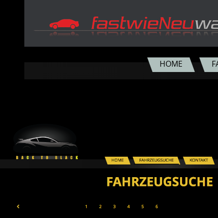
HOME
F